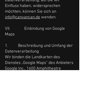
Datenverarbeitung, auf die wir
Einfluss haben, widersprechen
möchten, können Sie sich an
info@canvancan.de
wenden.
VII. Einbindung von Google
Maps
1. Beschreibung und Umfang der
Datenverarbeitung
Wir binden die Landkarten des
Dienstes „Google Maps“ des Anbieters
Google Inc., 1600 Amphitheatre
Parkway, Mountain View, CA 94043,
USA (Sitz in der EU: Google Ireland
Limited, Gordon House, Barrow
Street, Dublin 4, Irland) Internetseite:
https://www.google.de/maps
auf
unserer Internetseite ein.